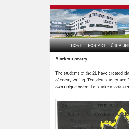
Hauptmenü
HOME
KONTAKT
ÜBER UN
Zum Inhalt wechseln
Zum sekundären Inhalt wech
Blackout poetry
The students of the 2L have created bla
of poetry writing. The idea is to try and
own unique poem. Let’s take a look at