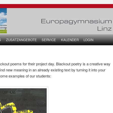
S
ZUSATZANGEBOTE
SERVICE
KALENDER
LOGIN
seln
ckout poems for their project day. Blackout poetry is a creative way
 find new meaning in an already existing text by turning it into your
 some examples of our students: