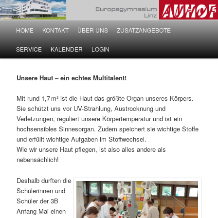
Hauptmenü
HOME
KONTAKT
ÜBER UNS
ZUSATZANGEBOTE
Zum Inhalt wechseln
Zum sekundären Inhalt wechseln
SERVICE
KALENDER
LOGIN
Unsere Haut – ein echtes Multitalent!
Mit rund 1,7 m² ist die Haut das größte Organ unseres Körpers.
Sie schützt uns vor UV-Strahlung, Austrocknung und
Verletzungen, reguliert unsere Körpertemperatur und ist ein
hochsensibles Sinnesorgan. Zudem speichert sie wichtige Stoffe
und erfüllt wichtige Aufgaben im Stoffwechsel.
Wie wir unsere Haut pflegen, ist also alles andere als
nebensächlich!
Deshalb durften die
Schülerinnen und
Schüler der 3B
Anfang Mai einen