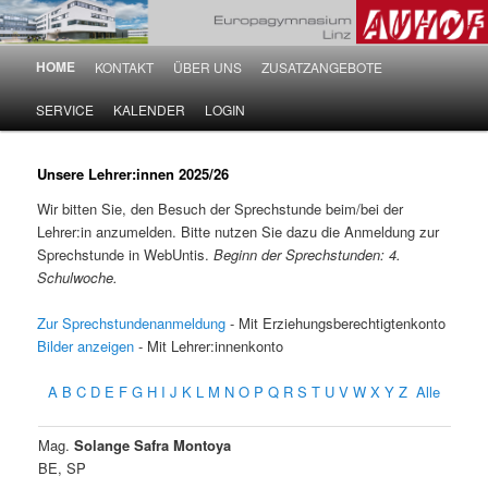
Hauptmenü
HOME
KONTAKT
ÜBER UNS
ZUSATZANGEBOTE
Zum Inhalt wechseln
Zum sekundären Inhalt wechseln
SERVICE
KALENDER
LOGIN
Unsere Lehrer:innen 2025/26
Wir bitten Sie, den Besuch der Sprechstunde beim/bei der
Lehrer:in anzumelden. Bitte nutzen Sie dazu die Anmeldung zur
Sprechstunde in WebUntis.
Beginn der Sprechstunden: 4.
Schulwoche.
Zur Sprechstundenanmeldung
- Mit Erziehungsberechtigtenkonto
Bilder anzeigen
- Mit Lehrer:innenkonto
A
B
C
D
E
F
G
H
I
J
K
L
M
N
O
P
Q
R
S
T
U
V
W
X
Y
Z
Alle
Mag.
Solange Safra Montoya
BE, SP