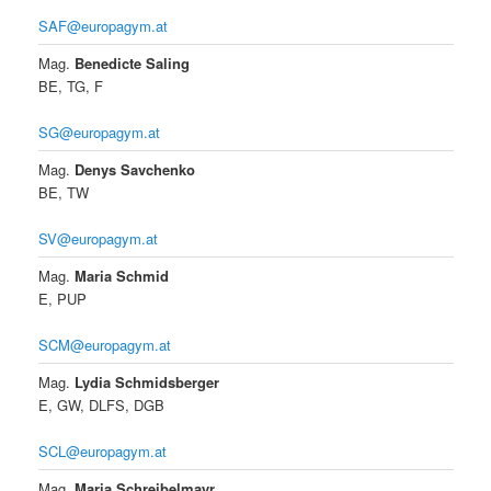
SAF@europagym.at
Mag.
Benedicte Saling
BE, TG, F
SG@europagym.at
Mag.
Denys Savchenko
BE, TW
SV@europagym.at
Mag.
Maria Schmid
E, PUP
SCM@europagym.at
Mag.
Lydia Schmidsberger
E, GW, DLFS, DGB
SCL@europagym.at
Mag.
Maria Schreibelmayr