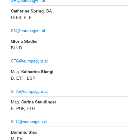
SP@europagym.at
Catherine Spring
, BA
DLFS, E, F
SN@europagym.at
Gloria Stadler
BU, D
STG@europagym.at
Mag.
Katharina Stangl
D, ETH, BSP
STK@europagym.at
Mag.
Carina Staudinger
E, PUP, ETH
STC@europagym.at
Dominic Stec
M, PH