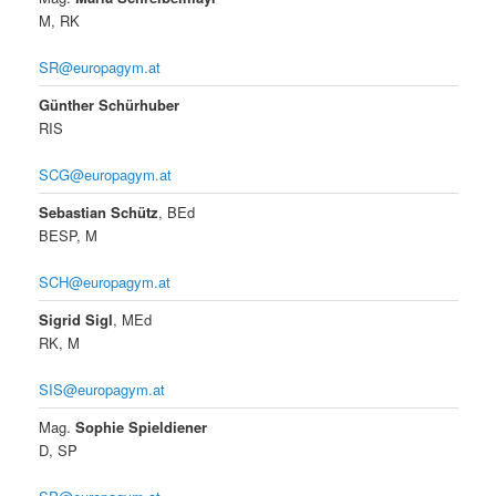
M, RK
SR@europagym.at
Günther Schürhuber
RIS
SCG@europagym.at
Sebastian Schütz
, BEd
BESP, M
SCH@europagym.at
Sigrid Sigl
, MEd
RK, M
SIS@europagym.at
Mag.
Sophie Spieldiener
D, SP