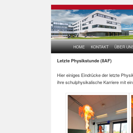
Hauptmenü
HOME
KONTAKT
ÜBER UN
Zum Inhalt wechseln
Zum sekundären Inhalt wech
Letzte Physikstunde (8AF)
Hier einiges Eindrücke der letzte Phys
ihre schulphysikalische Karriere mit e