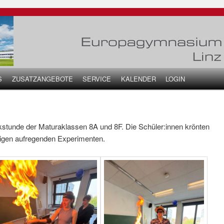
S
ZUSATZANGEBOTE
SERVICE
KALENDER
LOGIN
seln
ikstunde der Maturaklassen 8A und 8F. Die Schüler:innen krönten
inigen aufregenden Experimenten.