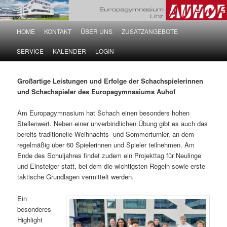
Hauptmenü
HOME
KONTAKT
ÜBER UNS
ZUSATZANGEBOTE
Zum Inhalt wechseln
Zum sekundären Inhalt wechseln
SERVICE
KALENDER
LOGIN
Großartige Leistungen und Erfolge der Schachspielerinnen
und Schachspieler des Europagymnasiums Auhof
Am Europagymnasium hat Schach einen besonders hohen
Stellenwert. Neben einer unverbindlichen Übung gibt es auch das
bereits traditionelle Weihnachts- und Sommerturnier, an dem
regelmäßig über 60 Spielerinnen und Spieler teilnehmen. Am
Ende des Schuljahres findet zudem ein Projekttag für Neulinge
und Einsteiger statt, bei dem die wichtigsten Regeln sowie erste
taktische Grundlagen vermittelt werden.
Ein
besonderes
Highlight